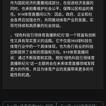
作为国民经济的重要组成部分，在促进经济发展的
同时，也承担着维护社会公平、保障公民权益的责
任。919体育直播间以为：因此，政府、企业和社
会各界应加强合作，共同推动体育产业的发展，实
现可持续和高质量的社会效益。
，“绿色科技引领体育直播新纪元”是一个既富有创新
性又具有现实意义的话题。它不仅是360绿科技在
体育行业中的一个具体体现，也为各行各业的科技
创新提供了全新的思路和方向。919体育直播间
说：通过不断探索和实践，相信“绿色科技引领体育
直播新纪元”这一主题将会在未来体育直播领域发挥
更大的作用，并且为体育产业的发展带来更多的可
能性和机遇。
上一篇 : 体育直播919：超越
下一篇 : 919直播足球：