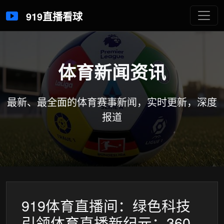
919直播看球
体育新闻资讯
最新、最全面的体育赛事新闻，实时更新，深度
报道
919体育直播间：绿色科技
引领体育直播新纪元：360