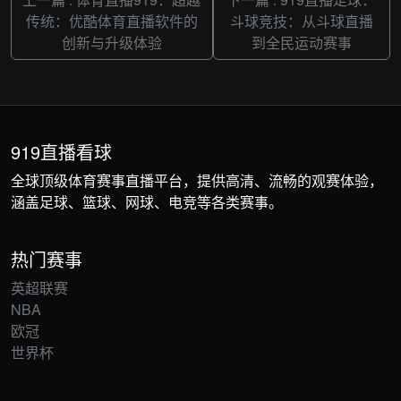
传统：优酷体育直播软件的
斗球竞技：从斗球直播
创新与升级体验
到全民运动赛事
919直播看球
全球顶级体育赛事直播平台，提供高清、流畅的观赛体验，
涵盖足球、篮球、网球、电竞等各类赛事。
热门赛事
英超联赛
NBA
欧冠
世界杯